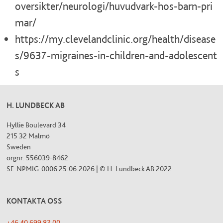
oversikter/neurologi/huvudvark-hos-barn-pri
mar/
https://my.clevelandclinic.org/health/disease
s/9637-migraines-in-children-and-adolescent
s
H. LUNDBECK AB
Hyllie Boulevard 34
215 32 Malmö
Sweden
orgnr. 556039-8462
SE-NPMIG-0006 25.06.2026 | © H. Lundbeck AB 2022
KONTAKTA OSS
+46 40 699 82 00