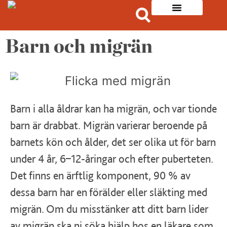
Barn och migrän
Barn i alla åldrar kan ha migrän, och var tionde
barn är drabbat. Migrän varierar beroende på
barnets kön och ålder, det ser olika ut för barn
under 4 år, 6–12-åringar och efter puberteten.
Det finns en ärftlig komponent, 90 % av
dessa barn har en förälder eller släkting med
migrän. Om du misstänker att ditt barn lider
av migrän ska ni söka hjälp hos en läkare som